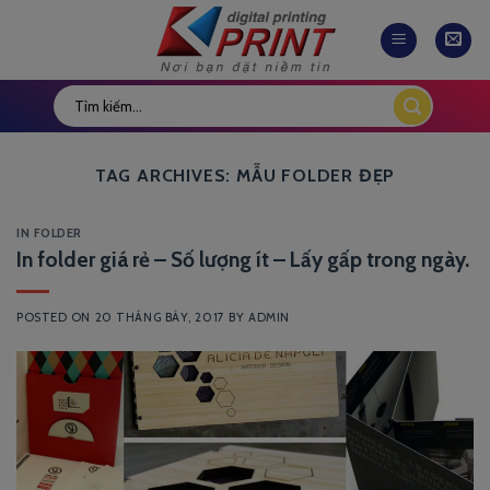
Skip
to
content
TAG ARCHIVES:
MẪU FOLDER ĐẸP
IN FOLDER
In folder giá rẻ – Số lượng ít – Lấy gấp trong ngày.
POSTED ON
20 THÁNG BẢY, 2017
BY
ADMIN