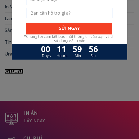
In Voucher
(12)
Làm Hộp Đựng
(30)
Sản xuất hộp mi
(3)
Tin Tức
(39)
Uncategorized
(1)
IN ẤN
LẤY NGAY
CHI PHÍ