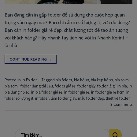
Bạn đang cần in gấp folder để sử dụng cho cuộc họp quan
trọng vào ngày mai? Bạn chỉ cần in số lượng ít, vừa đủ dùng?
Bạn cần in folder giá rẻ đẹp, chất lượng tốt để tạo ấn tượng
với khách hàng? Hãy nhanh tay liên hệ với In Nhanh Kprint –
là nhà
CONTINUE READING
→
Posted in
In Folder
|
Tagged
bìa folder
,
bìa hồ sơ
,
bìa kẹp hồ sơ
,
bìa sơ mi
,
bìa somi
,
folder đựng tài liệu
,
folder giá rẻ
,
folder giấy
,
folder là gì
,
in bìa
,
in
bìa đựng hồ sơ
,
in bìa folder giá rẻ
,
in folder giá rẻ
,
in folder giá rẻ hcm
,
in
folder số lượng ít
,
infolder
,
làm folder giấy
,
mẫu folder đẹp
,
thiết kế folder
2
Comments