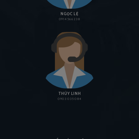
NGỌC LỆ
0914 566 238
THÙY LINH
0903 035 084