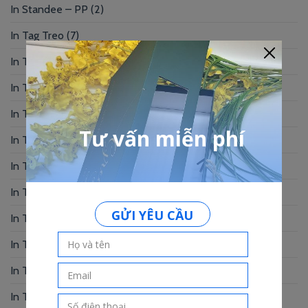
In Standee – PP
(2)
In Tag Treo
(7)
In Thẻ Bài
(2)
In Thẻ Nhân Viên
(3)
In Thẻ Nhựa
(34)
In Thiệp Chúc Mừng
(6)
In Thiệp Cưới
(33)
In Thiệp Mời
(6)
In Tờ Rơi
(1)
In Tranh
(3)
In Truyện Tranh
(4)
In Túi Giấy
(10)