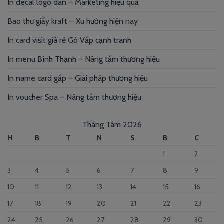
In decal logo dán – Marketing hiệu quả
Bao thư giấy kraft – Xu hướng hiện nay
In card visit giá rẻ Gò Vấp cạnh tranh
In menu Bình Thạnh – Nâng tầm thương hiệu
In name card gấp – Giải pháp thương hiệu
In voucher Spa – Nâng tầm thương hiệu
Tháng Tám 2026
H
B
T
N
S
B
C
1
2
3
4
5
6
7
8
9
10
11
12
13
14
15
16
17
18
19
20
21
22
23
24
25
26
27
28
29
30