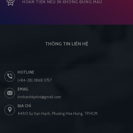
HOÀN TIỀN NẾU IN KHÔNG ĐÚNG MẦU
THÔNG TIN LIÊN HỆ
HOTLINE
(+84-28) 3868 3757
EMAIL
innhanhkprint@gmail.com
ĐỊA CHỈ
449/3 Sư Vạn Hạnh, Phường Hòa Hưng, TP.HCM