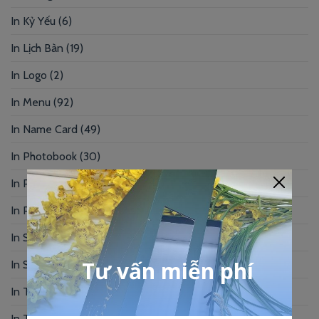
In Kỷ Yếu
(6)
In Lịch Bàn
(19)
In Logo
(2)
In Menu
(92)
In Name Card
(49)
In Photobook
(30)
In Postcard
(1)
In Profile
(1)
In Sổ Tay
(2)
In Standee – PP
(2)
In Tag Treo
(7)
In Thẻ Bài
(2)