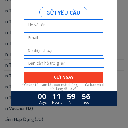
In Thẻ Nhân Viên
(3)
In Thẻ Nhựa
(34)
In Thiệp Chúc Mừng
(6)
In Thiệp Cưới
(33)
In Thiệp Mời
(6)
In Tờ Rơi
(1)
In Tranh
(3)
In Truyện Tranh
(4)
In Túi Giấy
(10)
In Voucher
(12)
Làm Hộp Đựng
(30)