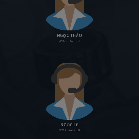
NGỌC THẢO
0903 167 138
NGỌC LỆ
0914 566 238