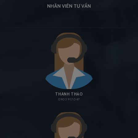
NHÂN VIÊN TƯ VẤN
THANH THẢO
0903 917 047