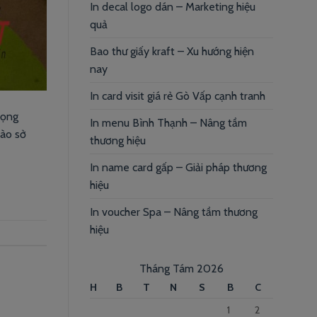
In decal logo dán – Marketing hiệu
quả
Bao thư giấy kraft – Xu hướng hiện
nay
In card visit giá rẻ Gò Vấp cạnh tranh
rọng
In menu Bình Thạnh – Nâng tầm
vào sở
thương hiệu
In name card gấp – Giải pháp thương
hiệu
In voucher Spa – Nâng tầm thương
hiệu
Tháng Tám 2026
H
B
T
N
S
B
C
1
2