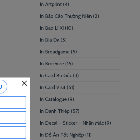
In Artprint
(4)
In Báo Cáo Thường Niên
(2)
In Bao Lì Xì
(10)
In Bìa Da
(5)
In Broadgame
(5)
In Brochure
(16)
In Card Bo Góc
(3)
In Card Visit
(51)
In Catalogue
(9)
In Danh Thiếp
(57)
In Decal – Sticker – Nhãn Mác
(9)
In Đồ Án Tốt Nghiệp
(11)