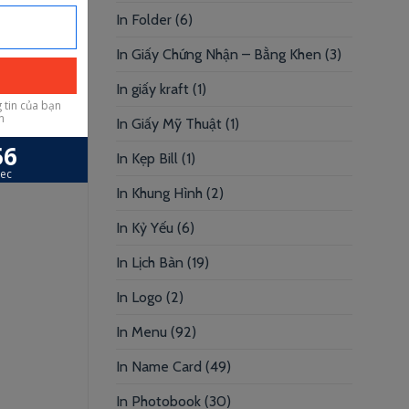
In Folder
(6)
In Giấy Chứng Nhận – Bằng Khen
(3)
In giấy kraft
(1)
In Giấy Mỹ Thuật
(1)
In Kẹp Bill
(1)
In Khung Hình
(2)
In Kỷ Yếu
(6)
In Lịch Bàn
(19)
In Logo
(2)
In Menu
(92)
In Name Card
(49)
In Photobook
(30)