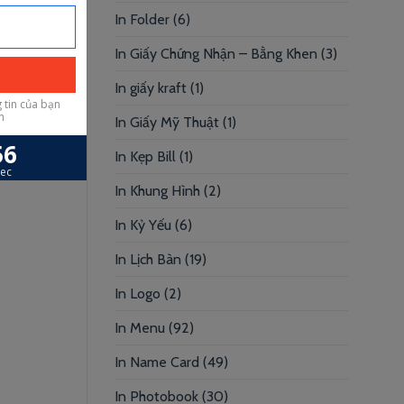
In Folder
(6)
In Giấy Chứng Nhận – Bằng Khen
(3)
In giấy kraft
(1)
In Giấy Mỹ Thuật
(1)
In Kẹp Bill
(1)
In Khung Hình
(2)
In Kỷ Yếu
(6)
In Lịch Bàn
(19)
In Logo
(2)
In Menu
(92)
In Name Card
(49)
In Photobook
(30)