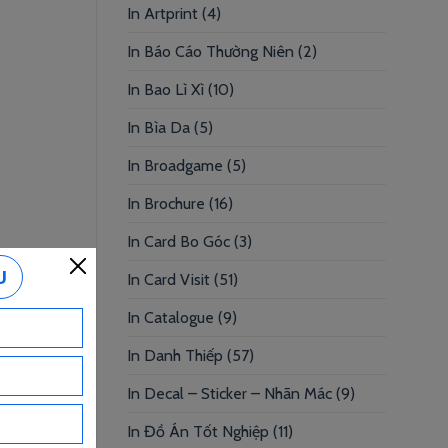
In Artprint
(4)
In Báo Cáo Thường Niên
(2)
In Bao Lì Xì
(10)
In Bìa Da
(5)
In Broadgame
(5)
In Brochure
(16)
In Card Bo Góc
(3)
In Card Visit
(51)
In Catalogue
(9)
In Danh Thiếp
(57)
In Decal – Sticker – Nhãn Mác
(9)
In Đồ Án Tốt Nghiệp
(11)