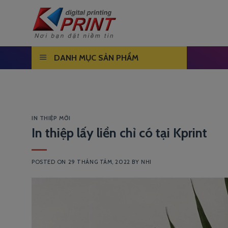
Skip
to
content
DANH MỤC SẢN PHẨM
IN THIỆP MỜI
In thiệp lấy liền chỉ có tại Kprint
POSTED ON
29 THÁNG TÁM, 2022
BY
NHI