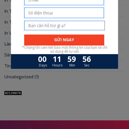
In Tranh
(3)
In Truyện Tranh
(4)
In Túi Giấy
(10)
In Voucher
(12)
Làm Hộp Đựng
(30)
Sản xuất hộp mi
(3)
Tin Tức
(39)
Uncategorized
(1)