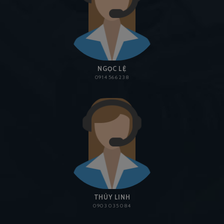
NGỌC LỆ
0914 566 238
THÙY LINH
0903 035 084