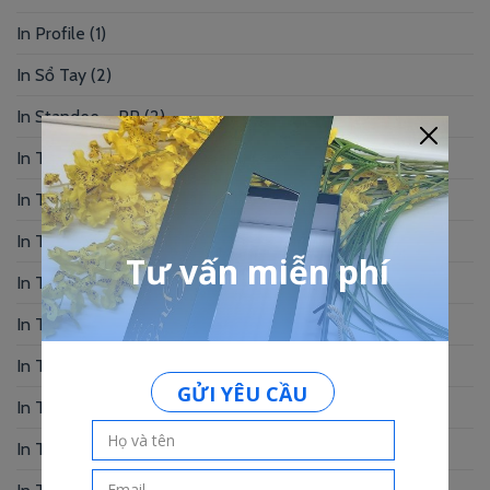
In Profile
(1)
In Sổ Tay
(2)
In Standee – PP
(2)
In Tag Treo
(7)
In Thẻ Bài
(2)
In Thẻ Nhân Viên
(3)
In Thẻ Nhựa
(34)
In Thiệp Chúc Mừng
(6)
In Thiệp Cưới
(33)
In Thiệp Mời
(6)
In Tờ Rơi
(1)