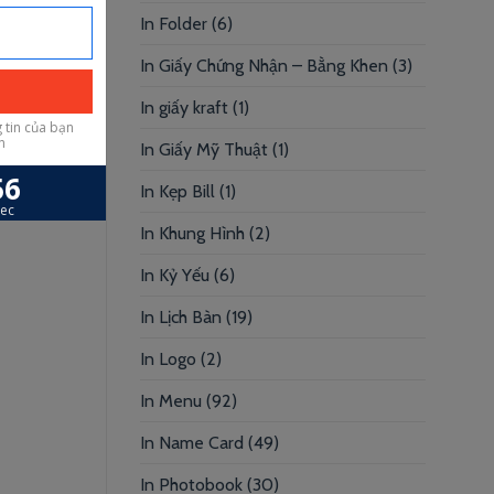
In Folder
(6)
In Giấy Chứng Nhận – Bằng Khen
(3)
In giấy kraft
(1)
In Giấy Mỹ Thuật
(1)
In Kẹp Bill
(1)
In Khung Hình
(2)
In Kỷ Yếu
(6)
In Lịch Bàn
(19)
In Logo
(2)
In Menu
(92)
In Name Card
(49)
In Photobook
(30)