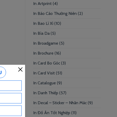
In Artprint
(4)
In Báo Cáo Thường Niên
(2)
In Bao Lì Xì
(10)
In Bìa Da
(5)
In Broadgame
(5)
In Brochure
(16)
In Card Bo Góc
(3)
In Card Visit
(51)
In Catalogue
(9)
In Danh Thiếp
(57)
In Decal – Sticker – Nhãn Mác
(9)
In Đồ Án Tốt Nghiệp
(11)