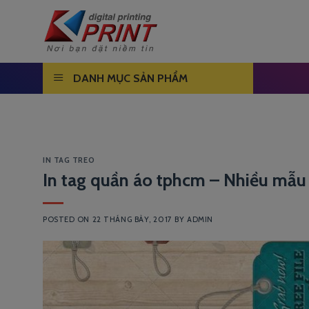
Skip
to
content
DANH MỤC SẢN PHẨM
IN TAG TREO
In tag quần áo tphcm – Nhiều mẫu
POSTED ON
22 THÁNG BẢY, 2017
BY
ADMIN