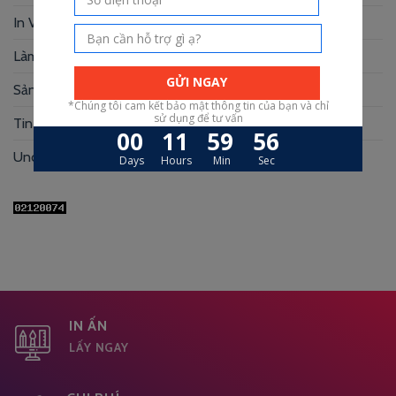
In Voucher
(12)
Làm Hộp Đựng
(30)
Sản xuất hộp mi
(3)
Tin Tức
(39)
Uncategorized
(1)
IN ẤN
LẤY NGAY