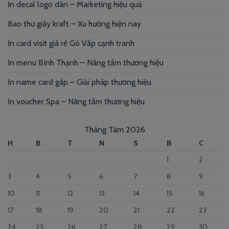
In decal logo dán – Marketing hiệu quả
Bao thư giấy kraft – Xu hướng hiện nay
In card visit giá rẻ Gò Vấp cạnh tranh
In menu Bình Thạnh – Nâng tầm thương hiệu
In name card gấp – Giải pháp thương hiệu
In voucher Spa – Nâng tầm thương hiệu
Tháng Tám 2026
H
B
T
N
S
B
C
1
2
3
4
5
6
7
8
9
10
11
12
13
14
15
16
17
18
19
20
21
22
23
24
25
26
27
28
29
30