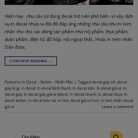
Hiện nay, nhu cầu sử dụng decal trở nên phổ biển, vì vậy dịch
vụ in decal nhựa ra đời để đáp ứng những nhu cầu như in tem
nhãn cho cho các dòng sản phẩm như mỹ phẩm, thực phẩm,
dược phẩm, điện tử, đồ hộp, nội ngoại thất…Hoặc in tem nhãn
Dán được
CONTINUE READING
→
Posted in
In Decal - Sticker - Nhãn Mác
|
Tagged
decal giấy a4
,
decal
giấy là gì
,
in decal
,
In decal bình thạnh
,
In decal dán
,
In decal giá rẻ
,
In
decal giấy
,
In decal giấy giá rẻ tphcm
,
In decal nhanh
,
In decal nhựa
,
In
decal sticker
,
In decal trên vải
,
in tem decal giá rẻ hcm
,
in tem nhãn decal
giá rẻ
Leave a comment