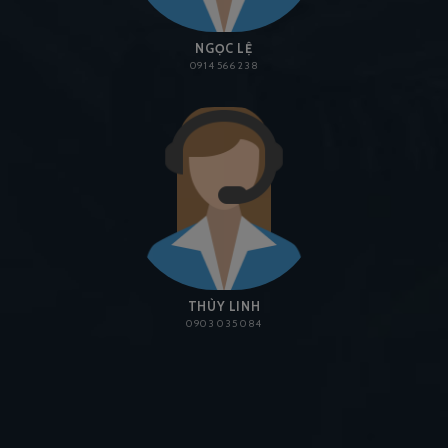
NGỌC LỆ
0914 566 238
THÙY LINH
0903 035 084