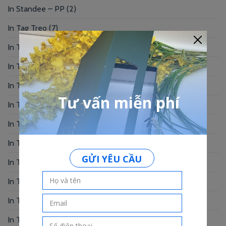
In Standee – PP
(2)
In Tag Treo
(7)
In Thẻ Bài
(2)
In Thẻ Nhân Viên
(3)
In Thẻ Nhựa
(34)
In Thiệp Chúc Mừng
(6)
In Thiệp Cưới
(33)
In Thiệp Mời
(6)
In Tờ Rơi
(1)
In Tranh
(3)
In Truyện Tranh
(4)
In Túi Giấy
(10)