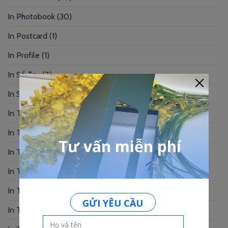
In Photobook
(30)
In Postcard
(1)
In Profile
(1)
In Sổ Tay
(2)
In Standee – PP
(2)
In Tag Treo
(7)
In Thẻ Bài
(2)
In Thẻ Nhân Viên
(3)
In Thẻ Nhựa
(34)
In Thiệp Chúc Mừng
(6)
In Thiệp Cưới
(33)