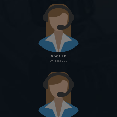
NGỌC LỆ
0914 566 238