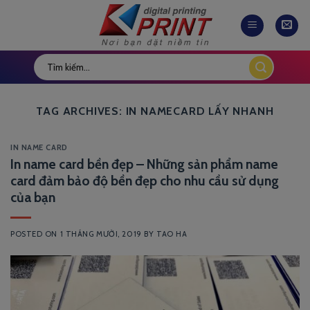
Skip
to
content
TAG ARCHIVES:
IN NAMECARD LẤY NHANH
IN NAME CARD
In name card bền đẹp – Những sản phẩm name
card đảm bảo độ bền đẹp cho nhu cầu sử dụng
của bạn
POSTED ON
1 THÁNG MƯỜI, 2019
BY
TAO HA