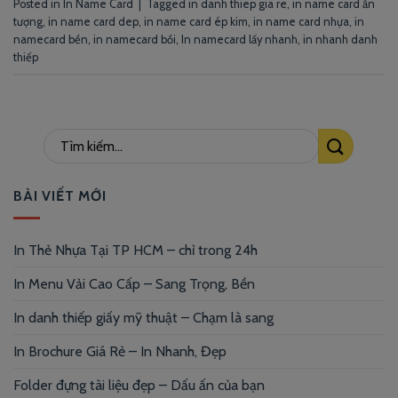
Posted in
In Name Card
|
Tagged
in danh thiep gia re
,
in name card ấn
tượng
,
in name card dep
,
in name card ép kim
,
in name card nhựa
,
in
namecard bền
,
in namecard bồi
,
In namecard lấy nhanh
,
in nhanh danh
thiếp
BÀI VIẾT MỚI
In Thẻ Nhựa Tại TP HCM – chỉ trong 24h
In Menu Vải Cao Cấp – Sang Trọng, Bền
In danh thiếp giấy mỹ thuật – Chạm là sang
In Brochure Giá Rẻ – In Nhanh, Đẹp
Folder đựng tài liệu đẹp – Dấu ấn của bạn