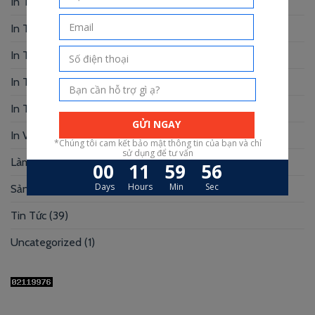
In Thiệp Mời
(6)
In Tờ Rơi
(1)
In Tranh
(3)
In Truyện Tranh
(4)
In Túi Giấy
(10)
In Voucher
(12)
Làm Hộp Đựng
(30)
Sản xuất hộp mi
(3)
Tin Tức
(39)
Uncategorized
(1)