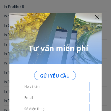
In Profile
(1)
In Sổ Tay
(2)
In Standee – PP
(2)
In Tag Treo
(7)
In Thẻ Bài
(2)
In Thẻ Nhân Viên
(3)
In Thẻ Nhựa
(34)
In Thiệp Chúc Mừng
(6)
In Thiệp Cưới
(33)
In Thiệp Mời
(6)
In Tờ Rơi
(1)
In Tranh
(3)