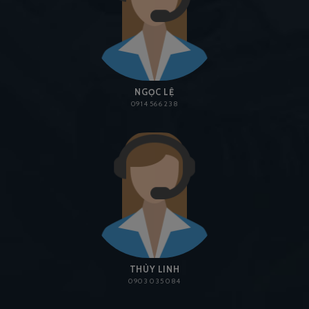
NGỌC LỆ
0914 566 238
THÙY LINH
0903 035 084