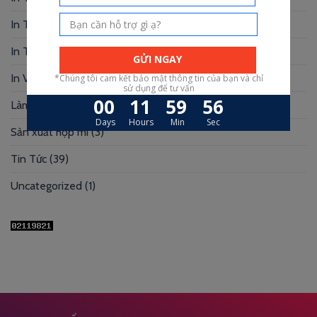
In Truyện Tranh
(4)
In Túi Giấy
(10)
In Voucher
(12)
Làm Hộp Đựng
(30)
Sản xuất hộp mi
(3)
Tin Tức
(39)
Uncategorized
(1)