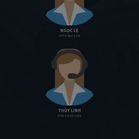
NGỌC LỆ
0914 566 238
THÙY LINH
0903 035 084