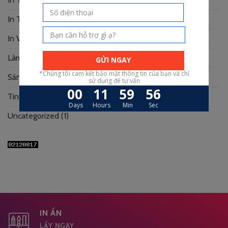
In Túi Giấy
(10)
In Voucher
(12)
Làm Hộp Đựng
(30)
Sản xuất hộp mi
(3)
Tin Tức
(39)
Uncategorized
(1)
IN ẤN
LẤY NGAY