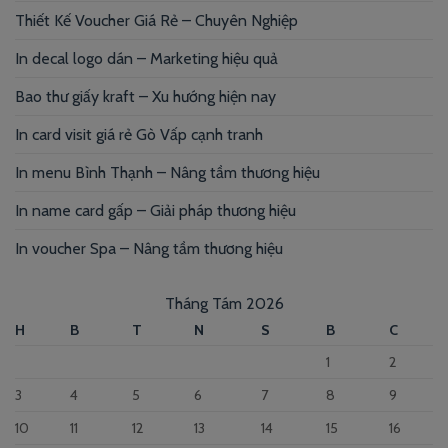
Thiết Kế Voucher Giá Rẻ – Chuyên Nghiệp
In decal logo dán – Marketing hiệu quả
Bao thư giấy kraft – Xu hướng hiện nay
In card visit giá rẻ Gò Vấp cạnh tranh
In menu Bình Thạnh – Nâng tầm thương hiệu
In name card gấp – Giải pháp thương hiệu
In voucher Spa – Nâng tầm thương hiệu
Tháng Tám 2026
H
B
T
N
S
B
C
1
2
3
4
5
6
7
8
9
10
11
12
13
14
15
16