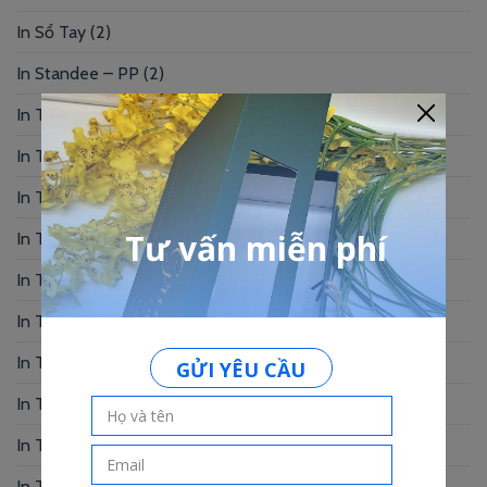
In Sổ Tay
(2)
In Standee – PP
(2)
In Tag Treo
(7)
In Thẻ Bài
(2)
In Thẻ Nhân Viên
(3)
In Thẻ Nhựa
(34)
In Thiệp Chúc Mừng
(6)
In Thiệp Cưới
(33)
In Thiệp Mời
(6)
In Tờ Rơi
(1)
In Tranh
(3)
In Truyện Tranh
(4)