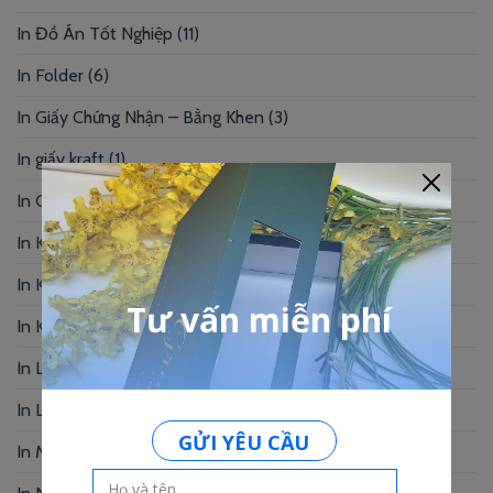
In Đồ Án Tốt Nghiệp
(11)
In Folder
(6)
In Giấy Chứng Nhận – Bằng Khen
(3)
In giấy kraft
(1)
In Giấy Mỹ Thuật
(1)
In Kẹp Bill
(1)
In Khung Hình
(2)
In Kỷ Yếu
(6)
In Lịch Bàn
(19)
In Logo
(2)
In Menu
(92)