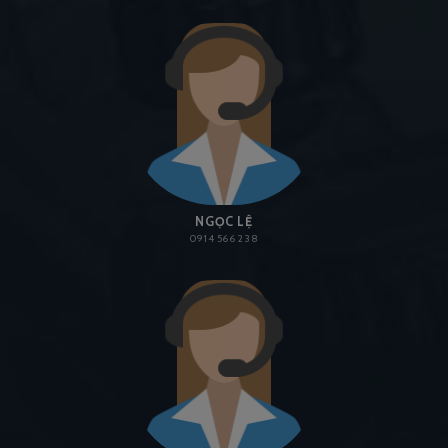
NGỌC LỆ
0914 566 238