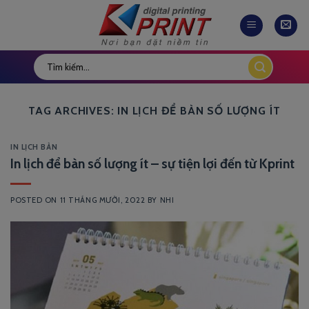
Skip
to
content
TAG ARCHIVES:
IN LỊCH ĐỂ BÀN SỐ LƯỢNG ÍT
IN LỊCH BÀN
In lịch để bàn số lượng ít – sự tiện lợi đến từ Kprint
POSTED ON
11 THÁNG MƯỜI, 2022
BY
NHI