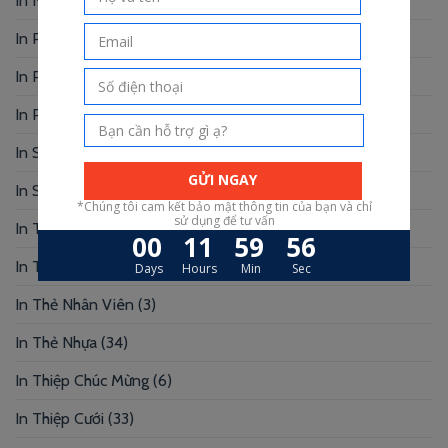
In Name Card
(49)
In Photobook
(30)
In Postcard
(1)
In Profile
(1)
In Sổ Tay
(2)
In Standee – PP
(2)
In Tag Treo
(7)
In Thẻ Bài
(2)
In Thẻ Nhân Viên
(3)
In Thẻ Nhựa
(34)
In Thiệp Chúc Mừng
(6)
In Thiệp Cưới
(33)