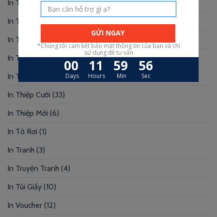
In Tag Treo
(7)
In Thẻ Bài
(2)
In Thẻ Nhân Viên
(3)
In Thẻ Nhựa
(34)
In Thiệp Chúc Mừng
(6)
In Thiệp Cưới
(33)
In Thiệp Mời
(6)
In Tờ Rơi
(1)
In Tranh
(3)
In Truyện Tranh
(4)
In Túi Giấy
(10)
In Voucher
(12)