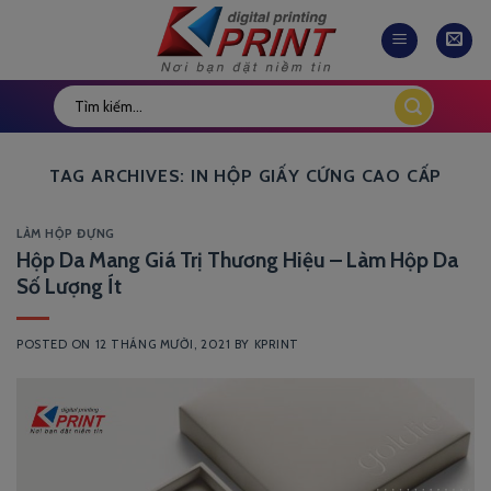
Skip
to
content
TAG ARCHIVES:
IN HỘP GIẤY CỨNG CAO CẤP
LÀM HỘP ĐỰNG
Hộp Da Mang Giá Trị Thương Hiệu – Làm Hộp Da
Số Lượng Ít
POSTED ON
12 THÁNG MƯỜI, 2021
BY
KPRINT