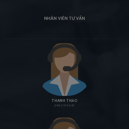
NHÂN VIÊN TƯ VẤN
THANH THẢO
0903 917 047