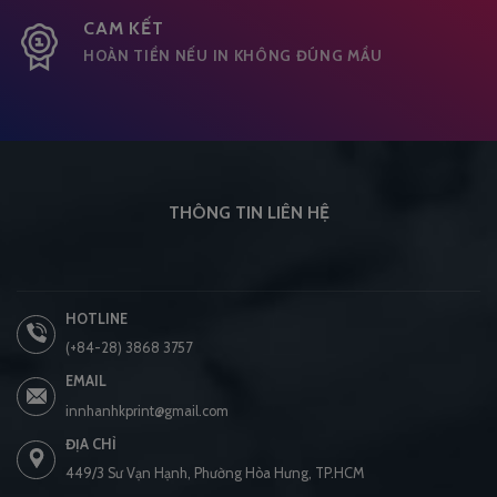
CAM KẾT
HOÀN TIỀN NẾU IN KHÔNG ĐÚNG MẦU
THÔNG TIN LIÊN HỆ
HOTLINE
(+84-28) 3868 3757
EMAIL
innhanhkprint@gmail.com
ĐỊA CHỈ
449/3 Sư Vạn Hạnh, Phường Hòa Hưng, TP.HCM