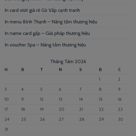
In card visit giá rẻ Gò Vấp cạnh tranh
In menu Bình Thạnh – Nâng tầm thương hiệu
In name card gấp – Giải pháp thương hiệu
In voucher Spa – Nâng tầm thương hiệu
Tháng Tám 2026
H
B
T
N
S
B
C
1
2
3
4
5
6
7
8
9
10
11
12
13
14
15
16
17
18
19
20
21
22
23
24
25
26
27
28
29
30
31