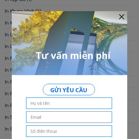
In Khung Hình
(2)
In Kỷ Yếu
(6)
In Lịch Bàn
(19)
In Logo
(2)
In Menu
(92)
In Name Card
(49)
In Photobook
(30)
In Postcard
(1)
In Profile
(1)
In Sổ Tay
(2)
In Standee – PP
(2)