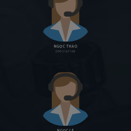
NGỌC THẢO
0903 167 138
NGỌC LỆ