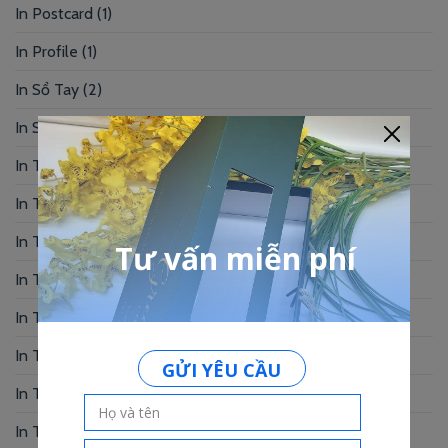
In Postcard
(1)
In Profile
(1)
In Sổ Tay
(2)
In Standee – PP
(2)
In Tag Treo
(7)
In Thẻ Bài
(2)
In Thẻ Nhân Viên
(3)
In Thẻ Nhựa
(34)
In Thiệp Chúc Mừng
(6)
In Thiệp Cưới
(33)
In Thiệp Mời
(6)
In Tờ Rơi
(1)