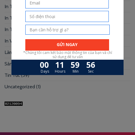
In Tranh
(3)
In Truyện Tranh
(4)
In Túi Giấy
(10)
In Voucher
(12)
Làm Hộp Đựng
(30)
Sản xuất hộp mi
(3)
Tin Tức
(39)
Uncategorized
(1)