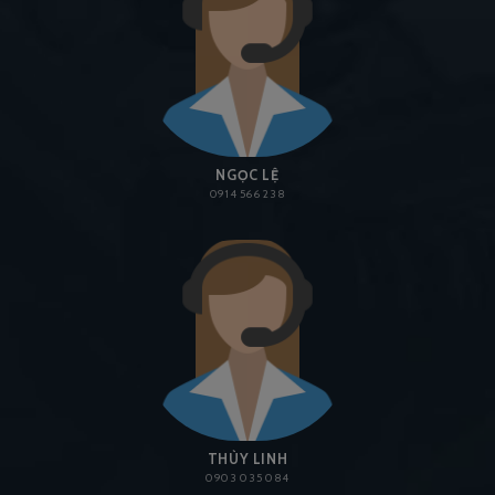
NGỌC LỆ
0914 566 238
THÙY LINH
0903 035 084