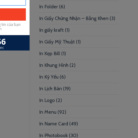
In Folder
(6)
In Giấy Chứng Nhận – Bằng Khen
(3)
In giấy kraft
(1)
In Giấy Mỹ Thuật
(1)
In Kẹp Bill
(1)
In Khung Hình
(2)
In Kỷ Yếu
(6)
In Lịch Bàn
(19)
In Logo
(2)
In Menu
(92)
In Name Card
(49)
In Photobook
(30)