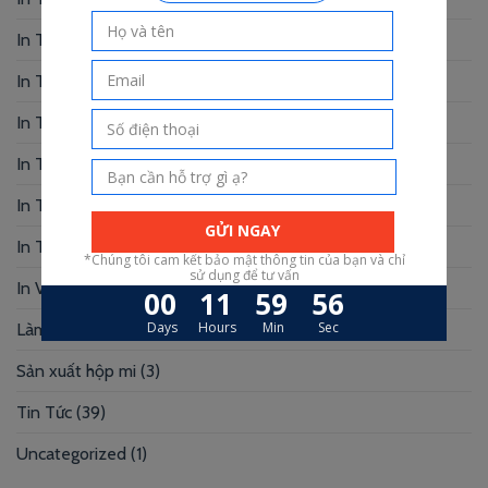
In Thiệp Cưới
(33)
In Thiệp Mời
(6)
In Tờ Rơi
(1)
In Tranh
(3)
In Truyện Tranh
(4)
In Túi Giấy
(10)
In Voucher
(12)
Làm Hộp Đựng
(30)
Sản xuất hộp mi
(3)
Tin Tức
(39)
Uncategorized
(1)