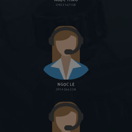
0903 167 138
NGỌC LỆ
0914 566 238