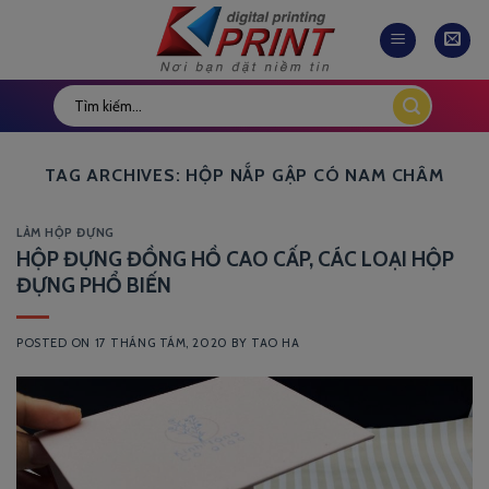
Skip
to
content
TAG ARCHIVES:
HỘP NẮP GẬP CÓ NAM CHÂM
LÀM HỘP ĐỰNG
HỘP ĐỰNG ĐỒNG HỒ CAO CẤP, CÁC LOẠI HỘP
ĐỰNG PHỔ BIẾN
POSTED ON
17 THÁNG TÁM, 2020
BY
TAO HA