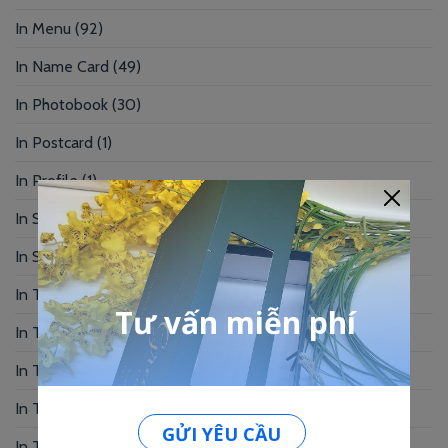
In Menu
(92)
In Name Card
(49)
In Photobook
(30)
In Postcard
(1)
In Profile
(1)
In Sổ Tay
(2)
In Standee – PP
(2)
In Tag Treo
(7)
In Thẻ Bài
(2)
In Thẻ Nhân Viên
(3)
In Thẻ Nhựa
(34)
In Thiệp Chúc Mừng
(6)