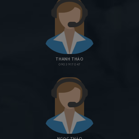
THANH THẢO
0903 917 047
NGỌC THẢO