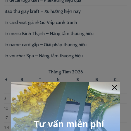
In decal logo dán – Marketing hiệu quả
Bao thư giấy kraft – Xu hướng hiện nay
In card visit giá rẻ Gò Vấp cạnh tranh
In menu Bình Thạnh – Nâng tầm thương hiệu
In name card gấp – Giải pháp thương hiệu
In voucher Spa – Nâng tầm thương hiệu
Tháng Tám 2026
H
B
T
N
S
B
C
1
2
3
4
5
6
7
8
9
10
11
12
13
14
15
16
17
18
19
20
21
22
23
24
25
26
27
28
29
30