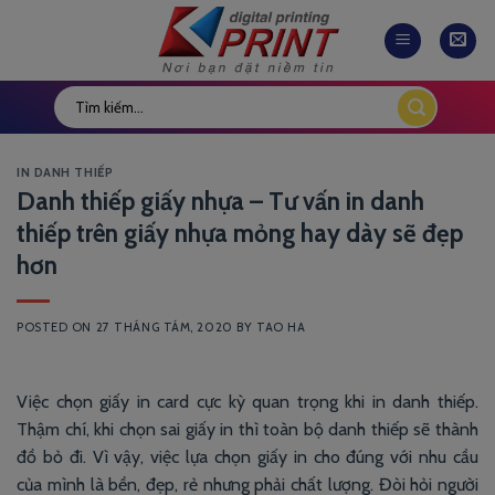
Skip
to
content
IN DANH THIẾP
Danh thiếp giấy nhựa – Tư vấn in danh
thiếp trên giấy nhựa mỏng hay dày sẽ đẹp
hơn
POSTED ON
27 THÁNG TÁM, 2020
BY
TAO HA
Việc chọn giấy in card
cực kỳ quan trọng khi in danh thiếp.
Thậm chí, khi chọn sai giấy in thì toàn bộ danh thiếp sẽ thành
đồ bỏ đi. Vì vậy, việc lựa chọn giấy in cho đúng với nhu cầu
của mình là bền, đẹp, rẻ nhưng phải chất lượng. Đòi hỏi người