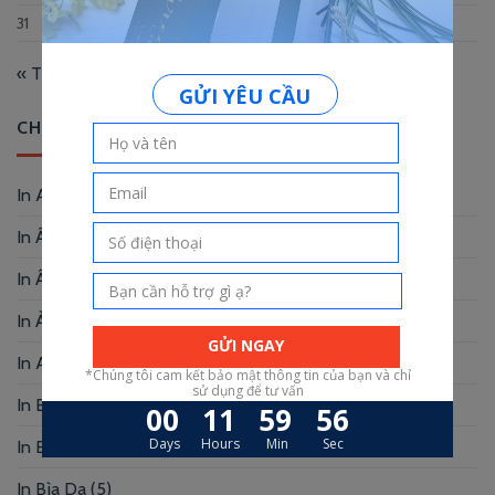
31
« Th12
CHUYÊN MỤC
In Album
(2)
In Ấn Phẩm Quảng Cáo
(9)
In Ấn Phẩm Văn Phòng
(12)
In Ảnh
(3)
In Artprint
(4)
In Báo Cáo Thường Niên
(2)
In Bao Lì Xì
(10)
In Bìa Da
(5)