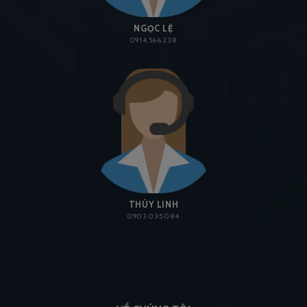
NGỌC LỆ
0914 566 238
THÙY LINH
0903 035 084