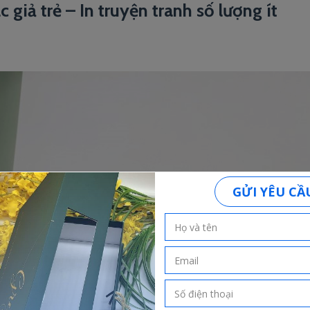
 giả trẻ – In truyện tranh số lượng ít