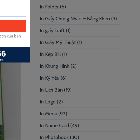
In Folder
(6)
In Giấy Chứng Nhận – Bằng Khen
(3)
In giấy kraft
(1)
In Giấy Mỹ Thuật
(1)
In Kẹp Bill
(1)
In Khung Hình
(2)
In Kỷ Yếu
(6)
In Lịch Bàn
(19)
In Logo
(2)
In Menu
(92)
In Name Card
(49)
In Photobook
(30)