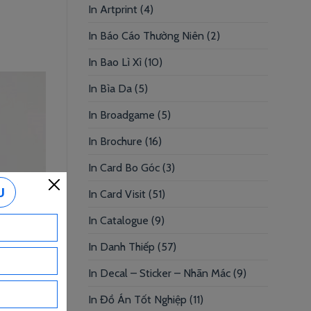
In Artprint
(4)
In Báo Cáo Thường Niên
(2)
In Bao Lì Xì
(10)
In Bìa Da
(5)
In Broadgame
(5)
In Brochure
(16)
In Card Bo Góc
(3)
In Card Visit
(51)
In Catalogue
(9)
In Danh Thiếp
(57)
In Decal – Sticker – Nhãn Mác
(9)
In Đồ Án Tốt Nghiệp
(11)