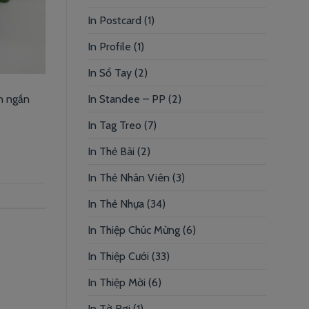
In Postcard
(1)
In Profile
(1)
In Sổ Tay
(2)
In Standee – PP
(2)
òn ngần
In Tag Treo
(7)
In Thẻ Bài
(2)
In Thẻ Nhân Viên
(3)
In Thẻ Nhựa
(34)
In Thiệp Chúc Mừng
(6)
In Thiệp Cưới
(33)
In Thiệp Mời
(6)
In Tờ Rơi
(1)