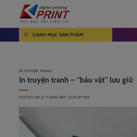
Skip
to
content
DANH MỤC SẢN PHẨM
IN TRUYỆN TRANH
In truyện tranh – “báu vật” lưu giữ
POSTED ON
27 THÁNG BẢY, 2023
BY
NHI