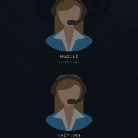
NGỌC LỆ
0914 566 238
THÙY LINH