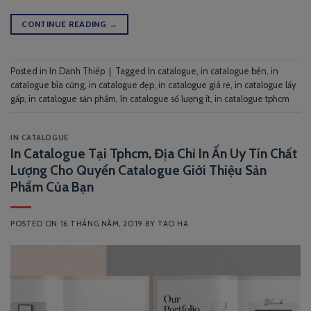
CONTINUE READING
→
Posted in
In Danh Thiếp
|
Tagged
In catalogue
,
in catalogue bền
,
in
catalogue bìa cứng
,
in catalogue đẹp
,
in catalogue giá rẻ
,
in catalogue lấy
gấp
,
in catalogue sản phẩm
,
In catalogue số lượng ít
,
in catalogue tphcm
IN CATALOGUE
In Catalogue Tại Tphcm, Địa Chỉ In Ấn Uy Tín Chất
Lượng Cho Quyển Catalogue Giới Thiệu Sản
Phẩm Của Bạn
POSTED ON
16 THÁNG NĂM, 2019
BY
TAO HA