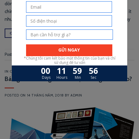
dòng sản phẩm để đưa ra các sự kiện, địa điểm du lịch.. đó
chính là brochure, vậy làm thế nào để in brochure số lượng ít
nhưng phải chất và tiết kiệm ? hãy theo dõi bài viết dưới đây
CONTINUE READING
→
Posted in
In Brochure
,
In Catalogue
IN CATALOGUE
Báo giá in catalogue. Nên chọn những nhà in nào?
POSTED ON
14 THÁNG NĂM, 2018
BY
ADMIN