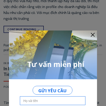
ở quy mô vừa hay nhỏ, mới thành lập hay đã lâu đời, thì một
việc chắc chắn rằng việc in profile cho doanh nghiệp là điều
hầu như cần phải có. Với mục đích chính là quảng cáo ra bên
ngoài thị trường
CONTINUE READING
→
Posted in
In Ấn Phẩm Quảng Cáo
,
In Profile
|
Tagged
in profile công ty
,
in
profile doanh nghiệp
,
in profile tphcm
IN BROCHURE
,
IN CATALOGUE
In Brochure Số Lượng Ít. In Catalogue In Nhanh
Tiết Kiệm
POSTED ON
2 THÁNG TÁM, 2018
BY
TAO HA
Tìm hiểu về in brochure số lượng ít để tiết kiệm chi phí? Một