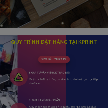
QUY TRÌNH ĐẶT HÀNG TẠI
KPRINT
XEM MẪU THIẾT KẾ
1. GẶP TƯ VẤN VIÊN ĐỂ TRAO ĐỔI
Quý khách để lại thông tin yêu cầu tư vấn hoặc gọi trực tiếp
cho Sales
2. ĐƯA RA YÊU CẦU IN ẤN
Quý khách cần chuẩn bị file in như sau: File được lưu dưới