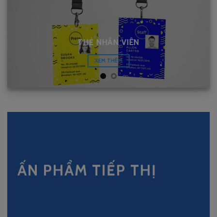
THẺ NHÂN VIÊN
XEM THÊM
ẤN
PHẨM
TIẾP
THỊ