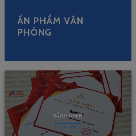
ẤN
PHẨM
VĂN
PHÒNG
BẰNG KHEN
XEM THÊM