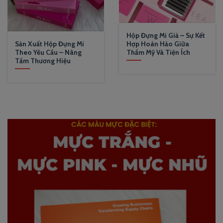
Hộp Đựng Mi Giả – Sự Kết
Sản Xuất Hộp Đựng Mi
Hợp Hoàn Hảo Giữa
Theo Yêu Cầu – Nâng
Thẩm Mỹ Và Tiện Ích
Tầm Thương Hiệu