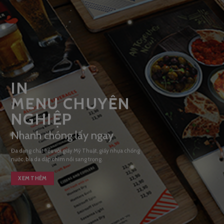
IN
MENU CHUYÊN
NGHIỆP
Nhanh chóng lấy ngay
Đa dạng chất liệu với giấy Mỹ Thuật, giấy nhựa chống
nước, bìa da dập chìm nổi sang trọng.
XEM THÊM