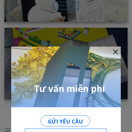
XEM THÊM
TỜ RƠI
XEM THÊM
SẢN PHẨM IN ẤN KHÁC