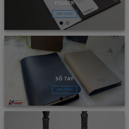
FOLDER
XEM THÊM
SỔ TAY
XEM THÊM