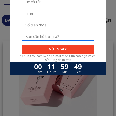
BAO BÌ
THIỆP
THẺ NHỰA
SÁCH - TRUYỆN
TRANH - ẢNH
ẤN PHẨM KHÁC